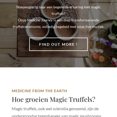
Nieuwsgierig naar een begeleide ervaring met magic
truffels?
Onze
Medicine Journey
is een diep transformerende
truffelceremonie, volledig begeleid met onze live muziek.
FIND OUT MORE !
MEDICINE FROM THE EARTH
Hoe groeien Magic Truffels?
Magic truffels, ook wel sclerotia genoemd, zijn de
ondergrondse tegenhanger van magic mushrooms.